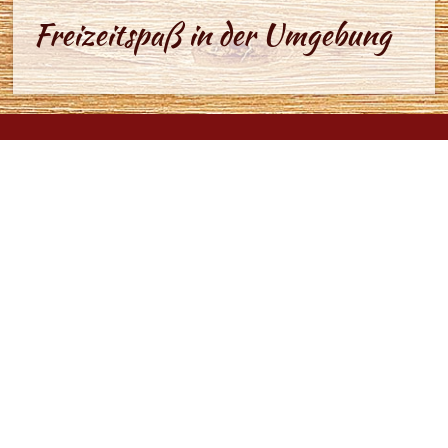
Freizeitspaß in der Umgebung
Brauner Hirsch
OT Sophienhof
Sophienhof 16
99768 Harztor
Tel.: 036331 48144
Fax: 036331 47682
info@braunerhirsch-sophienhof.de
www.braunerhirsch-sophienhof.de
Montag: Ruhetag (Mitte April bis Oktober)
Montag–Dienstag: Ruhetag (November bis Mitte April)