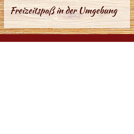
Freizeitspaß in der Umgebung
Brauner Hirsch
OT Sophienhof
Sophienhof 16
99768 Harztor
Tel.: 036331 48144
Fax: 036331 47682
info@braunerhirsch-sophienhof.de
www.braunerhirsch-sophienhof.de
Montag: Ruhetag (Mitte April bis Oktober)
Montag–Dienstag: Ruhetag (November bis Mitte April)