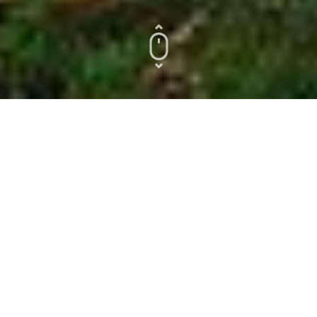
Herzlich Willkommen im
Braunen Hirsch!
Liebe Gäste, leider ist aktuell keine
Kartenzahlung möglich!
Vielen Dank für Ihr Verständnis